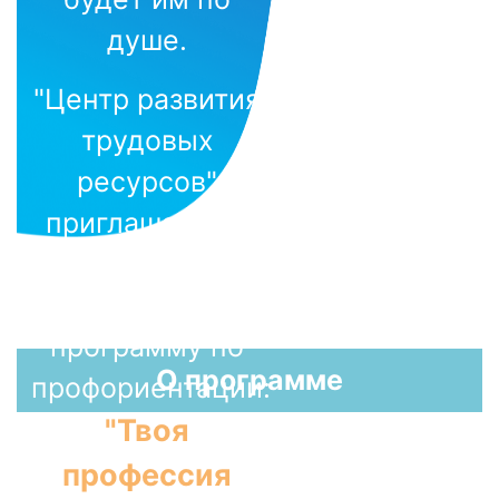
душе.
"Центр развития
трудовых
ресурсов"
приглашает на
обновленную
бесплатную
программу по
О программе
профориентации:
"Твоя
профессия