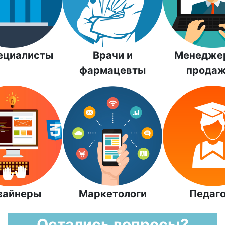
пециалисты
Врачи и
Менедже
фармацевты
прода
зайнеры
Маркетологи
Педаго
Остались вопросы?